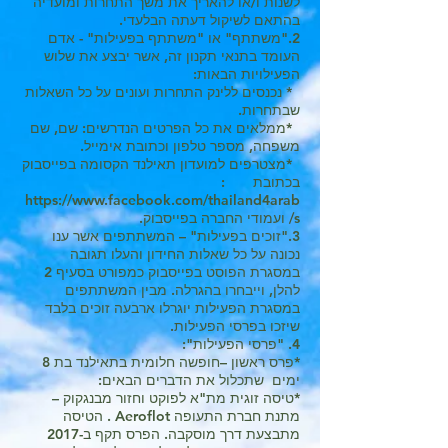
לשנות ו/או להאריך את משך התחרות ומועדיה
בהתאם לשיקול דעתה הבלעדי.
2."משתתף" או "משתתף בפעילות" - אדם
העומד בתנאי תקנון זה, אשר יבצע את שלוש
הפעילויות הבאות:
* נכנסים ללינק התחרות ועונים על כל השאלות
שבתחרות.
*ממלאים את כל הפרטים הנדרשים: שם, שם
משפחה, מספר טלפון וכתובת אימייל.
*מצטרפים למועדון תאילנד הקסומה בפייסבוק
בכתובת :
https://www.facebook.com/thailand4arab
s/
ועמודי החברה בפייסבוק.
3."זוכים בפעילות" – המשתתפים אשר ענו
נכונה על כל שאלות החידון והעלו תגובה
במסגרת הפוסט בפייסבוק כמפורט בסעיף 2
להלן, וייבחרו בהגרלה. מבין המשתתפים
במסגרת הפעילות יוגרלו ארבעה זוכים בלבד
שיזכו בפרסי הפעילות.
4. "פרסי הפעילות":
*פרס ראשון –חופשה חלומית בתאילנד בת 8
ימים שתכלול את הדברים הבאים:
*טיסה זוגית מת"א לפוקט וחזור מבנגקוק –
מתנת חברת התעופה Aeroflot . הטיסה
מתבצעת דרך מוסקבה. הפרס תקף ב-2017