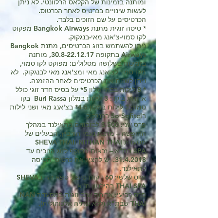
ומותנה בזמינות של הקלאס הרלוונטי. לא ניתן
לעשות שינויים בכרטיס לאחר הכרטוס.
הכרטיסים על שם הזוכים בלבד.
* טיסה זוגית מתנת Bangkok Airways מפקוט
לקו סמוי-צ'אנג מאי-בנגקוק.
ניתן להשתמש בזוג הכרטיסים, מתנת Bangkok
Airways בתקופה
30.8-22.12.17
, מותנה
בזמינות בשלושה מסלולים: מפוקט לקו סמוי,
מקו סמוי לצ'אנג מאי ומצ'אנג מאי לבנגקוק. לא
ניתן לשנות את הכרטיסים לאחר ההזמנה.
* 8 לילות בבתי מלון 5* על בסיס חדר זוגי כולל
ארוחת בוקר: 3 לילות במלון Buri Rassa בקו
סמוי; 3 לילות במלון 4-5* בצ'אנג מאי ושני לילות
בSo Sofitel בבנגקוק
פרס שני: 500 $ לבזבוזים בתאילנד במהלך
החופשה – מתנת נעמי הורביץ, הבעלים של
מסעדת NITHAN THAI וSHEVA THAI
SPA בת"א – זכאות בתוקף לזוג הזוכים עד
31.4.2018
. יש להציג את כרטיסי הטיסה
לתאילנד.
פרס שלשי: 60 דקות טיפול ספא זוגי בSHEVA
THAI SPA בהילטון ת"א
פרס רביעי: ארוחת ערב זוגית במסעדת NAN
THAI שבת"א (ללא שתיה אלכוהולית).