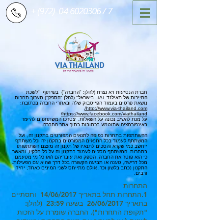
+ (972)
04 6020306
/ 7
חברת הנסיעות ויא נצרת (להלן: "החברה") בשיתוף "לשכת
התיירות של תאילנד TAT בישראל" (להלן "הספק") תערוך תחרות
נושאת פרסים בעמוד הפייסבוק שלה ובאתרי החברה בכתובת:
http://www.via-thailand.com/
https://www.facebook.com/viathailand/
על מנת להשיב נכונה על השאלות, יצטרכו המשתתפים להיעזר
באינפורמציה שתוטמע בכתובות בתוך אתר החברה.
ההשתתפות בתחרות כפופה לתנאים המפורטים בתקנון זה, ועל
המשתתף לעמוד בכל התנאים המפורטים בתקנון זה וכל משתתף
ייחשב כמי שקרא והסכים לתנאיו של תקנון זה מעצם השתתפותו
בתחרות. המשתתף מסכים לעמוד בתקנון זה על כל חלקיו, ומאשר
כי הוא פוטר את החברה, הספק ואת עובדיהם ו/או כל מי מטעמם
מכל דרישה, טענה או תביעה הקשורה בכל דרך שהיא עם הפעילות.
התקנון נכתב בלשון זכר, אולם מתייחס לשני המינים כאחד, יחיד
ורבים.
התחרות
1.התחרות תחל בתאריך 14/06/2017 ותסתיים
בתאריך 26/06/2017 בשעה 23:59 (להלן:
"תקופת התחרות"). החברה שומרת על הזכות