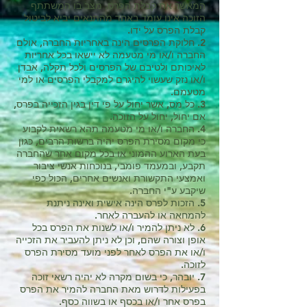
המאשר את קבלת הפרס. מצב בו המשתתף
הזוכה אינו עומד באחד מהתנאים יביא לביטול
קבלת הפרס על ידו.
2. חלוקת הפרסים הינה באחריות החברה, אולם
החברה ו/או מי מטעמה לא יישאו בכל אחריות
לאיכותם ולטיבם של הפרסים ולכל תקלה, אבדן
ו/או נזק שעשוי להיגרם למקבלי הפרסים או למי
מטעמם.
3. כל מס, אשר יחול על פי דין בגין הזכייה בפרס,
אם יחול, יחול על הזוכה.
4. החברה ו/או מי מטעמה תהא רשאית לקבוע
כי מקום מסירת הפרס יהיה ברשות הרבים, כגון
בעת הארוע ההמוני או בכל מקום אחר שהחברה
תקבע, ובמעמד פומבי, בנוכחות אנשי ציבור
ואמצעי התקשורת ואנשים אחרים, הכול כפי
שיקבע ע"י החברה.
5. הזכות לפרס הינה אישית ואינה ניתנת
להמחאה או להעברה לאחר.
6. לא ניתן להמיר ו/או לשנות את הפרס בכל
אופן וצורה שהם, וכן לא ניתן להעביר את הזכייה
ו/או את הפרס לאחר לפני מועד מסירת הפרס
לזוכה.
7. יובהר, כי בשום מקרה לא יהיה רשאי זוכה
בפעילות לדרוש מאת החברה להמיר את הפרס
בפרס אחר ו/או בכסף או בשווה כסף.