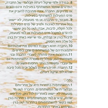
8. במידה ולפי שיקול דעתה הבלעדי של החברה,
הפרטים שמסר המשתתף בפעילות אינם נכונים
או מדויקים, החברה אינה מחויבת להעניק את
פרס הפעילות למשתתף בפעילות.
9. מובהר, כי החברה או מי מטעמה, לא יישאו
בכל אחריות לאיכות ולטיב של פרס הפעילות
ולכל תקלה, לרבות, אבדן ו/או כל נזק שעשוי
להיגרם למקבל פרס הפעילות או למי מטעמו,
לרבות בגין אי קבלתו, ומי שיישא באחריות בגין
כל אלה הוא הספק.
10.החברה תהא רשאית לפרסם את שמותיהם
ותמונותיהם של המשתתפים שזכו בפרסים.
11.התחרות אינה פתוחה לעובדי החברה ובני
משפחותיהם, ובכלל זה נאסרת ההשתתפות גם
על עובדי ומשפחת נותני החסות השונים.
12.החברה תהיה רשאית לשלול זכיה מכל סיבה
שהיא לפי שיקול דעתה.
כללי -
1.ההשתתפות בתחרות היא על אחריותם
הבלעדית של המשתתפים. החברה ו/או מי
מטעמה לא יישאו באחריות לכל נזק, מכל סוג
שהוא, שיגרם למי מהמשתתפים בתחרות בגין
ו/או בקשר להשתתפותם בתחרות ו/או בגין
השימוש באתרי התחרות.