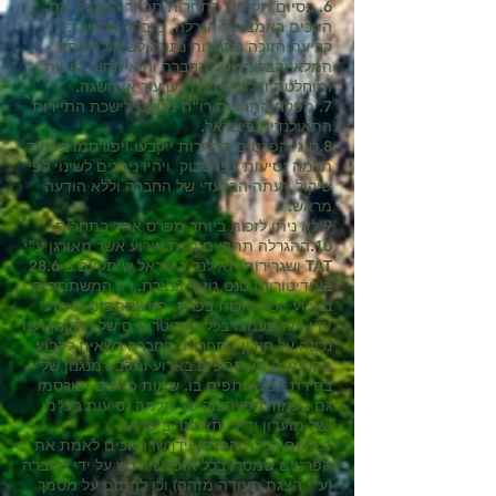
6. בסיום תקופת התחרות תבחר החברה את
הזוכים באמצעות הגרלה. מובהר מראש כי
קביעת הזוכה בתחרות נתונה לשיקול דעתה
המלא והבלעדי של החברה והיא תהיה סופית
ומוחלטת ובלתי ניתנת לערעור או השגה.
7. מפקח התחרות רו"ח מטעם לישכת התיירות
התאילנדית בישראל.
8.סוגי הפרסים בתחרות ייקבעו ויפורסמו בעמוד
תלמה נסיעות בפייסבוק ויהיו ניתנים לשינוי לפי
שיקול דעתה הבלעדי של החברה וללא הודעה
מראש.
9.לא ניתן לזכות ביותר מפרס אחד בתחרות.
10.ההגרלה תתקיים בעת אירוע אשר מאורגן ע"י
TAT ושגרירות תאילנד בישראל שיתקיים ב-28.6
באודיטוריום סנט גוזיף בנצרת. רק המשתתפים
בארוע יוכלו לזכות בפרס. המשתתפים בארוע
יהיו אלו שעמדו בכל הקריטריונים של התקנון וענו
נכונה על חידון התחרות. החברה רשאית לקבוע
מקסימום משתתפים בארוע ותקבע מנגנון של
בחירת המשתתפים בו. שמות הזוכים יפורסמו
גם בעמוד הפייסבוק של תלמה נסיעות בע"מ
ושל מועדון ידידי תאילנד בישראל.
1. לשם קבלת הפרס, יידרשו הזוכים לאמת את
הפרטים שמסרו בכל אופן שיידרש על ידי החברה
(ע"י הצגת תעודה מזהה) וכן לחתום על מסמך