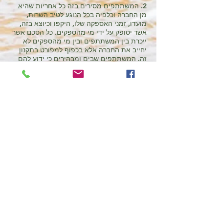
2. המשתתפים מסירים בזה כל אחריות שהיא
מן החברה וכלפיה בכל הנוגע לטיב השרות,
מועדו, זמני האספקה שלו, היקפו וכיוצא בזה,
אשר יסופק על ידי מי מהספקים. כל הסכם אשר
ייכרת בין המשתתפים ובין מי מהספקים לא
יחייב את החברה אלא בכפוף למפורט בתקנון
זה. המשתתפים שבים ומבהירים כי ידוע להם
שהחברה משמשת כמתווכת בלבד בין
המשתתפים ומי מהספקים וכי אינה מעורבת או
אחראית בכל דרך שהיא בעבודת הספקים.
3. החברה אינה אחראית לפעילות התקינה של
רשתות הטלפון ו/או האינטרנט, על כל רכיביהן
ולא תישא באחריות כלשהי לניתוקים ו/או
להפסקות ו/או להפרעות ו/או לכשל טכני ו/או
לכל נזק ו/או ההוצאה ו/או הפסד וכד´ אשר
ייגרמו למשתתף, במישרין או בעקיפין, בגין
השתתפותו או חוסר יכולתו הטכנית להשתתף
בתחרות (החברה אינה אחראית לתקינות אתר
פייסבוק או תקלות שעשויות להיות וכיוב').
4. כל משתתף בתחרות מתחייב לפעול על פי
תקנות אלה ובהתאם להוראות כל דין בכל הנוגע
להגנה על זכויות יוצרים, איסור לשון הרע, הגנה
על הפרטיות וכל היבט חוקי אחר שיכול להיות
קשור להשתתפות בתחרות. תמונות ותגובות
בעלות אופי מיני ו/או אלים ו/או העלולות לפגוע